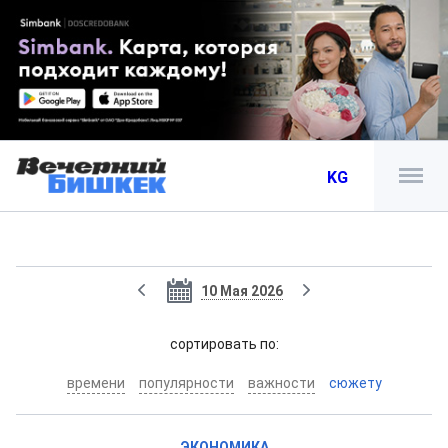
KG
10 Мая 2026
cортировать по:
времени
популярности
важности
сюжету
ЭКОНОМИКА