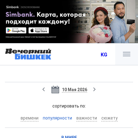
KG
10 Мая 2026
cортировать по:
времени
популярности
важности
сюжету
В МИРЕ