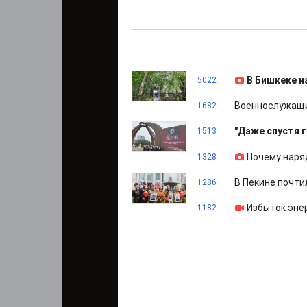
В Бишкеке н
5022
Военнослужащи
1682
"Даже спустя г
1513
Почему наря
1328
В Пекине почти
1286
Избыток эне
1182