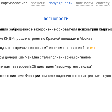
cортировать по:
времени
популярности
важности
сюжету
ВСЕ НОВОСТИ
ашли заброшенное захоронение основателя психиатрии Кыргы
е КНДР прошли строем по Красной площади в Москве
оды они кричали по ночам": воспоминания о войне
1
ды дочери Ким Чен Ына стали политическим сигналом
ли память героев ВОВ шествием "Бессмертного полка"
ргии в системе Франции привел к падению оптовых цен ниже нуля