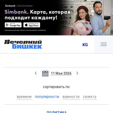
KG
11 Мая 2026
cортировать по:
времени
популярности
важности
сюжету
ПОЛИТИКА