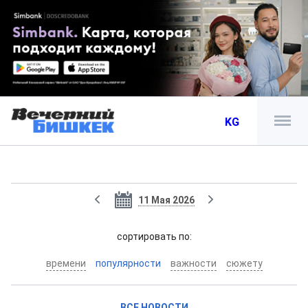
KG
11 Мая 2026
cортировать по:
времени
популярности
важности
сюжету
ВСЕ НОВОСТИ