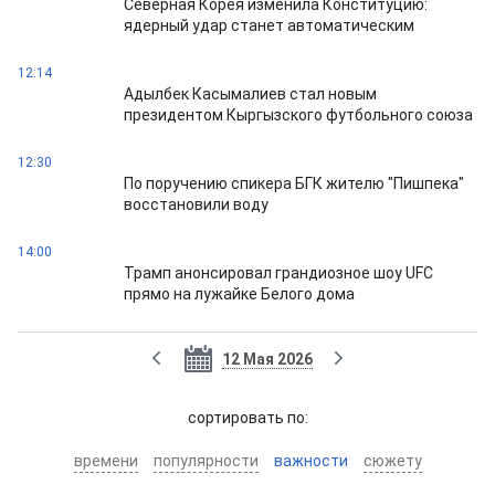
Северная Корея изменила Конституцию:
ядерный удар станет автоматическим
12:14
Адылбек Касымалиев стал новым
президентом Кыргызского футбольного союза
12:30
По поручению спикера БГК жителю "Пишпека"
восстановили воду
14:00
Трамп анонсировал грандиозное шоу UFC
прямо на лужайке Белого дома
12 Мая 2026
cортировать по:
времени
популярности
важности
сюжету