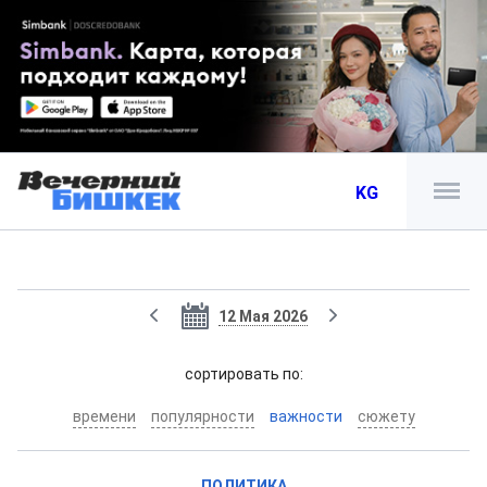
KG
12 Мая 2026
cортировать по:
времени
популярности
важности
сюжету
ПОЛИТИКА