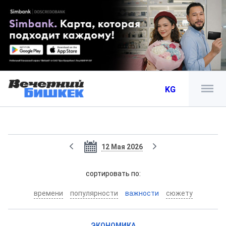
KG
12 Мая 2026
cортировать по:
времени
популярности
важности
сюжету
ЭКОНОМИКА