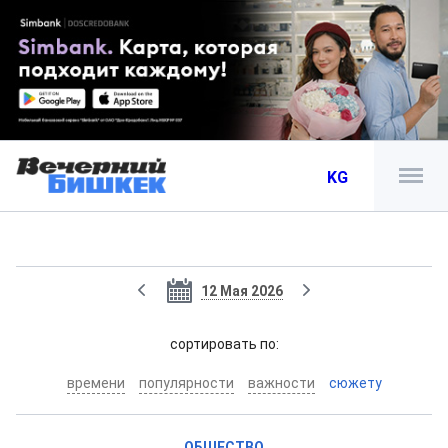
KG
12 Мая 2026
cортировать по:
времени
популярности
важности
сюжету
ОБЩЕСТВО