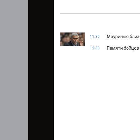
Моуринью близо
11:30
Памяти бойцов 
12:30