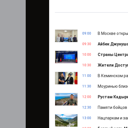
В Москве откр
09:00
Айбек Джунуша
09:30
Страны Центра
10:00
Жители Достук
10:30
В Кеминском ра
11:00
Моуринью близо
11:30
Рустам Кадырк
12:00
Памяти бойцов 
12:30
Нацпаркам и за
13:00