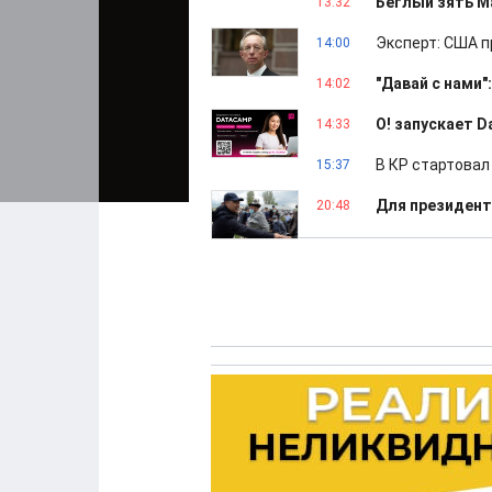
Беглый зять М
13:32
Эксперт: США 
14:00
"Давай с нами
14:02
О! запускает 
14:33
В КР стартовал
15:37
Для президент
20:48