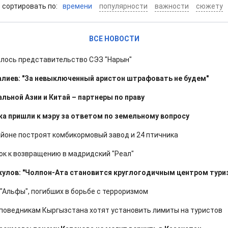
cортировать по:
времени
популярности
важности
сюжету
ВСЕ НОВОСТИ
ылось представительство СЭЗ "Нарын"
лиев: "За невыключенный аристон штрафовать не будем"
льной Азии и Китай – партнеры по праву
а пришли к мэру за ответом по земельному вопросу
йоне построят комбикормовый завод и 24 птичника
к к возвращению в мадридский "Реал"
улов: "Чолпон-Ата становится круглогодичным центром тури
"Альфы", погибших в борьбе с терроризмом
поведникам Кыргызстана хотят установить лимиты на туристов