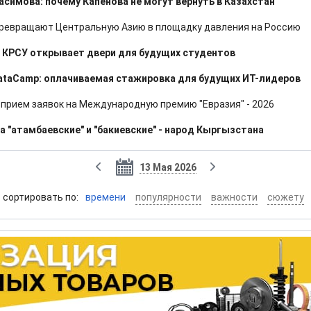
асимова: почему Капенова не могут вернуть в Казахстан
превращают Центральную Азию в площадку давления на Россию
": КРСУ открывает двери для будущих студентов
DataCamp: оплачиваемая стажировка для будущих ИТ-лидеров
 прием заявок на Международную премию "Евразия" - 2026
а "атамбаевские" и "бакиевские" - народ Кыргызстана
13 Мая 2026
cортировать по:
времени
популярности
важности
сюжету