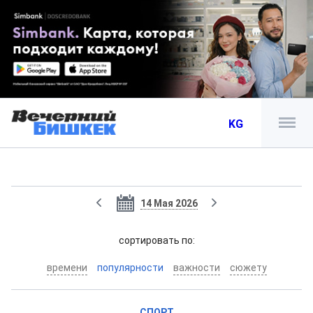
KG
14 Мая 2026
cортировать по:
времени
популярности
важности
сюжету
СПОРТ