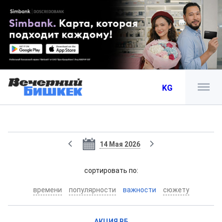
KG
14 Мая 2026
cортировать по:
времени
популярности
важности
сюжету
АКЦИЯ ВБ