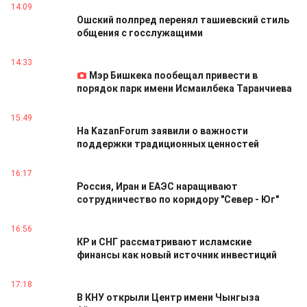
14:09
Ошский полпред перенял ташиевский стиль
общения с госслужащими
14:33
Мэр Бишкека пообещал привести в
порядок парк имени Исмаилбека Таранчиева
15:49
На KazanForum заявили о важности
поддержки традиционных ценностей
16:17
Россия, Иран и ЕАЭС наращивают
сотрудничество по коридору "Север - Юг"
16:56
КР и СНГ рассматривают исламские
финансы как новый источник инвестиций
17:18
В КНУ открыли Центр имени Чынгыза