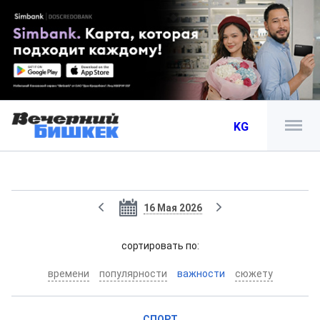
KG
16 Мая 2026
cортировать по:
времени
популярности
важности
сюжету
СПОРТ