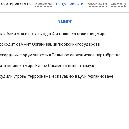
cортировать по:
времени
популярности
важности
сюжету
В МИРЕ
ая Азия может стать одной из ключевых житниц мира
роходит саммит Организации тюркских государств
 рекордный форум запустил Большое евразийское партнёрство
я чемпионка мира Каори Сакамото вышла замуж
удили угрозы терроризма и ситуацию в ЦА и Афганистане