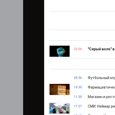
"Серый волк" в
22:56
Футбольный клу
09:36
Фармацевтическ
10:30
Магазин и рест
11:30
СМИ: Неймар ри
17:27