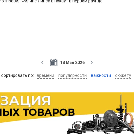
 отправил Филипе Линса в нокаут в первом раунде
18 Мая 2026
cортировать по:
времени
популярности
важности
сюжету