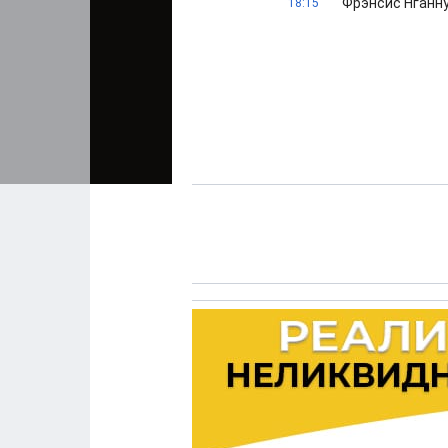
Фрэнсис Нганну
18:15