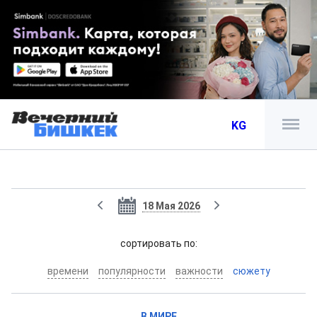
KG
18 Мая 2026
cортировать по:
времени
популярности
важности
сюжету
В МИРЕ