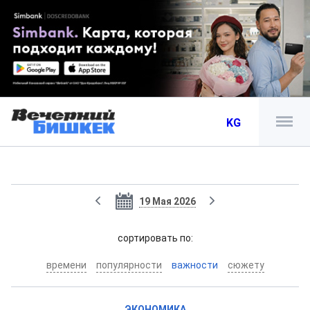
KG
19 Мая 2026
cортировать по:
времени
популярности
важности
сюжету
ЭКОНОМИКА