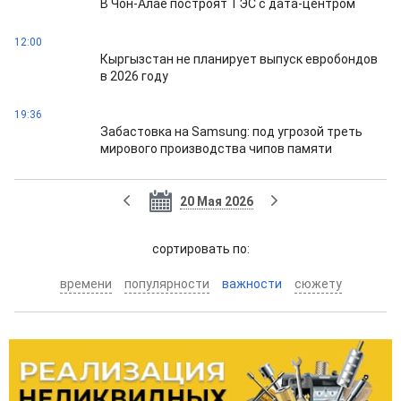
В Чон-Алае построят ТЭС с дата-центром
12:00
Кыргызстан не планирует выпуск евробондов
в 2026 году
19:36
Забастовка на Samsung: под угрозой треть
мирового производства чипов памяти
20 Мая 2026
cортировать по:
времени
популярности
важности
сюжету