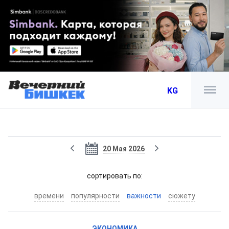
KG
20 Мая 2026
cортировать по:
времени
популярности
важности
сюжету
ЭКОНОМИКА