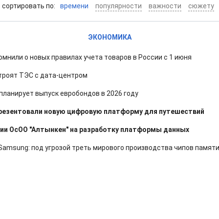
cортировать по:
времени
популярности
важности
сюжету
ЭКОНОМИКА
омнили о новых правилах учета товаров в России с 1 июня
троят ТЭС с дата-центром
планирует выпуск евробондов в 2026 году
презентовали новую цифровую платформу для путешествий
ии ОсОО "Алтынкен" на разработку платформы данных
Samsung: под угрозой треть мирового производства чипов памят