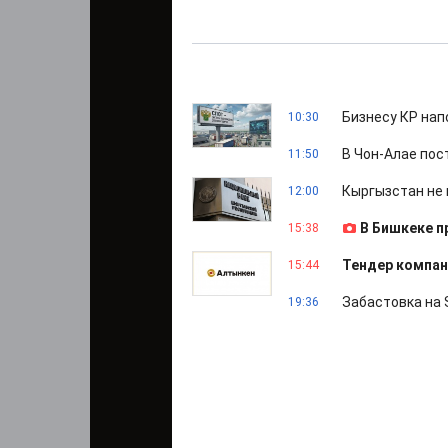
Бизнесу КР нап
10:30
В Чон-Алае пос
11:50
Кыргызстан не 
12:00
В Бишкеке 
15:38
Тендер компан
15:44
Забастовка на 
19:36