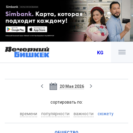
KG
20 Мая 2026
cортировать по:
времени
популярности
важности
сюжету
ОБЩЕСТВО