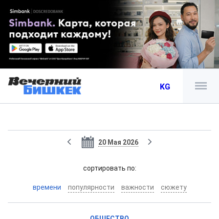
KG
20 Мая 2026
cортировать по:
времени
популярности
важности
сюжету
ОБЩЕСТВО