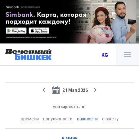
KG
21 Мая 2026
cортировать по:
времени
популярности
важности
сюжету
В МИРЕ