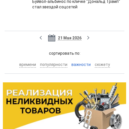
Буйвол-альбинос по кличке "Дональд Трамп"
стал звездой соцсетей
21 Мая 2026
cортировать по:
времени
популярности
важности
сюжету