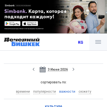
KG
3 Июня 2026
cортировать по:
времени
популярности
важности
сюжету
КУЛЬТУРА