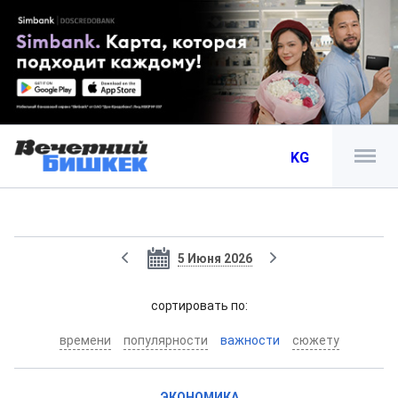
KG
5 Июня 2026
cортировать по:
времени
популярности
важности
сюжету
ЭКОНОМИКА