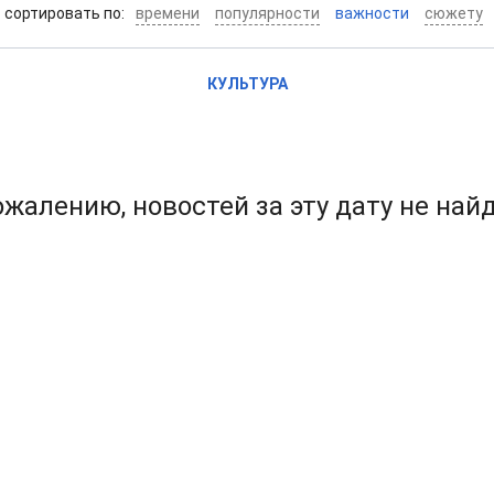
cортировать по:
времени
популярности
важности
сюжету
КУЛЬТУРА
ожалению, новостей за эту дату не най