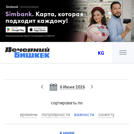
KG
6 Июня 2026
cортировать по:
времени
популярности
важности
сюжету
В МИРЕ