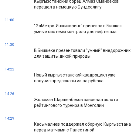
Кыргызстанский борец Алмаз Сманбеков
перешел в немецкую Бундеслигу
11:00
"ЭлМетро-Инжиниринг" привезла в Бишкек
умные системы контроля для нефтегаза
11:30
В Бишкеке презентовали "умный" внедорожник
для защиты дикой природы
14:22
Новый кыргызстанский квадроцикл уже
получил предзаказы из-за рубежа
14:26
Жоламан Шаршенбеков завоевал золото
рейтингового турнира в Монголии
14:29
Касымалиев поддержал сборную Кыргызстана
перед матчами с Палестиной