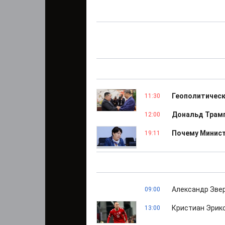
Геополитическ
11:30
Дональд Трамп
12:00
Почему Минист
19:11
Александр Звер
09:00
Кристиан Эрикс
13:00