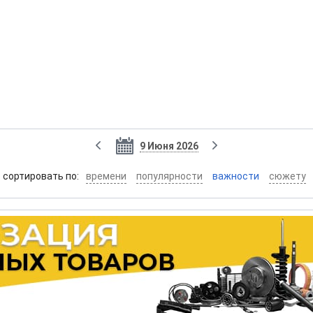
9 Июня 2026
cортировать по:
времени
популярности
важности
сюжету