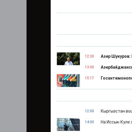
Азер Шукуров:
12:30
Азербайджанск
13:00
Госантимонопо
15:17
Кыргызстан вош
12:00
На Иссык-Куле 
14:00