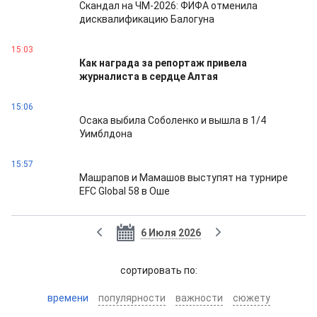
Скандал на ЧМ-2026: ФИФА отменила
дисквалификацию Балогуна
15:03
Как награда за репортаж привела
журналиста в сердце Алтая
15:06
Осака выбила Соболенко и вышла в 1/4
Уимблдона
15:57
Машрапов и Мамашов выступят на турнире
EFC Global 58 в Оше
6 Июля 2026
cортировать по:
времени
популярности
важности
сюжету