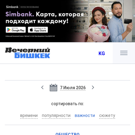
KG
7 Июля 2026
cортировать по:
времени
популярности
важности
сюжету
ОБЩЕСТВО