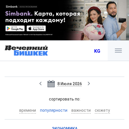
KG
8 Июля 2026
cортировать по:
времени
популярности
важности
сюжету
ЭКОНОМИКА