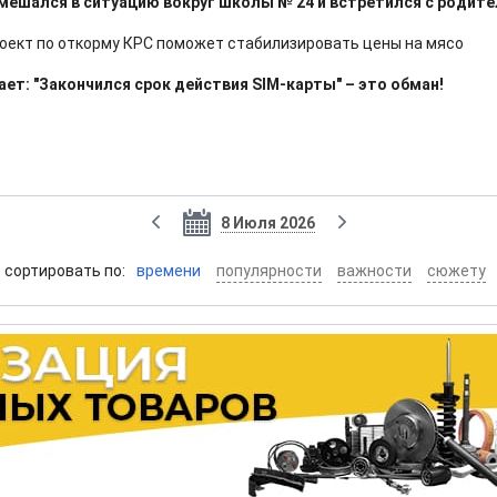
мешался в ситуацию вокруг школы № 24 и встретился с родит
оект по откорму КРС поможет стабилизировать цены на мясо
ет: "Закончился срок действия SIM-карты" – это обман!
8 Июля 2026
cортировать по:
времени
популярности
важности
сюжету