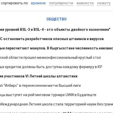
cортировать по:
времени
популярности
важности
сюжету
ОБЩЕСТВО
и уровней BSL-3 и BSL-4 - это объекты двойного назначения"
 остановить разработчиков опасных штаммов и вирусов
вые пересчитают манулов. В Кыргызстане численность неизве
ской области прошел межконфессиональный круглый стол
ных кредитов должны быть доступны каждому фермеру в КР
ми участников VI Летней школы алтаистики
ил "Илбирс" в перенесенном матче Высшей лиги
рцы выступят на рейтинговом турнире UWW в Будапеште
Международная Летняя школа стала территорией науки без гран