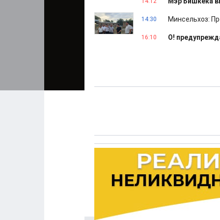
Мэр Бишкека в
14:12
Минсельхоз: Пр
14:30
О! предупрежда
16:10