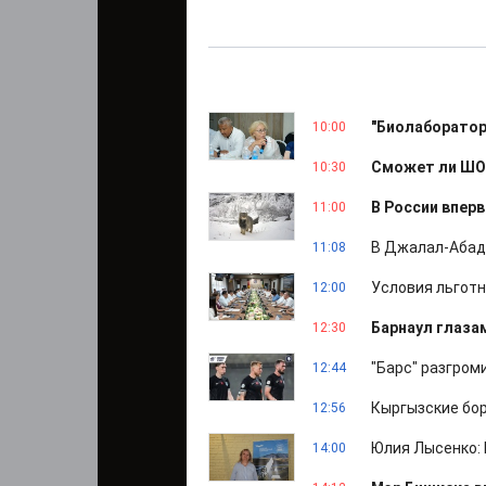
"Биолаборатори
10:00
Сможет ли ШОС
10:30
В России впер
11:00
В Джалал-Абад
11:08
Условия льгот
12:00
Барнаул глаза
12:30
"Барс" разгром
12:44
Кыргызские бо
12:56
Юлия Лысенко: 
14:00