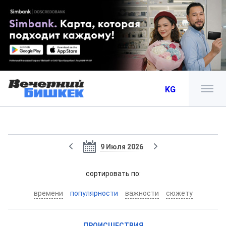
KG
9 Июля 2026
cортировать по:
времени
популярности
важности
сюжету
ПРОИСШЕСТВИЯ