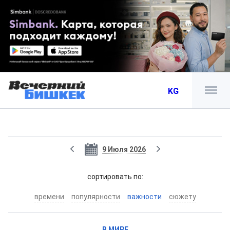
KG
9 Июля 2026
cортировать по:
времени
популярности
важности
сюжету
В МИРЕ