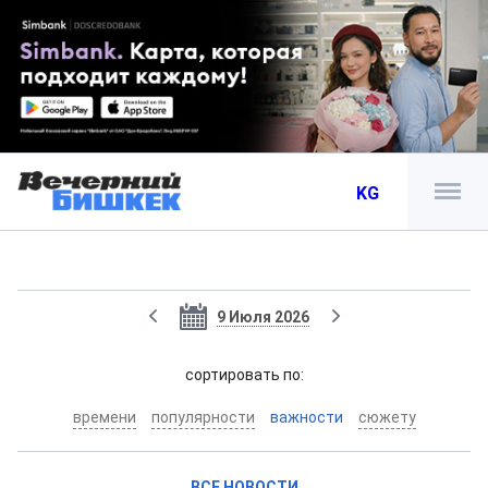
KG
9 Июля 2026
cортировать по:
времени
популярности
важности
сюжету
ВСЕ НОВОСТИ