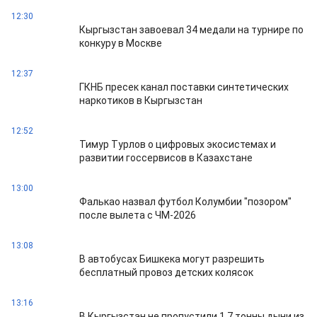
12:30
Кыргызстан завоевал 34 медали на турнире по
конкуру в Москве
12:37
ГКНБ пресек канал поставки синтетических
наркотиков в Кыргызстан
12:52
Тимур Турлов о цифровых экосистемах и
развитии госсервисов в Казахстане
13:00
Фалькао назвал футбол Колумбии "позором"
после вылета с ЧМ-2026
13:08
В автобусах Бишкека могут разрешить
бесплатный провоз детских колясок
13:16
В Кыргызстан не пропустили 1,7 тонны дыни из