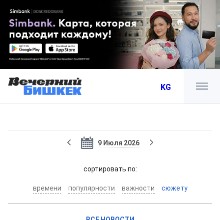
KG
9 Июля 2026
cортировать по:
времени
популярности
важности
сюжету
ВСЕ НОВОСТИ