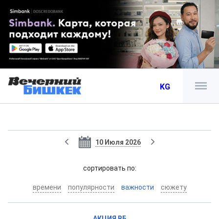
KG
10 Июля 2026
cортировать по:
времени
популярности
важности
сюжету
АКЦИЯ ВБ