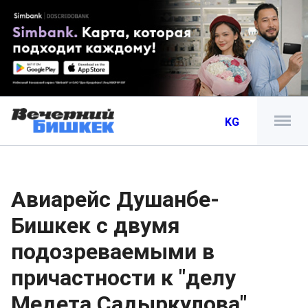
KG
Авиарейс Душанбе-
Бишкек с двумя
подозреваемыми в
причастности к "делу
Медета Садыркулова"