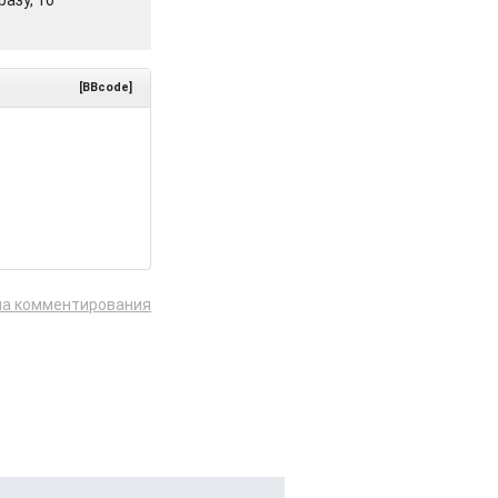
азу, то
[BBcode]
ла комментирования