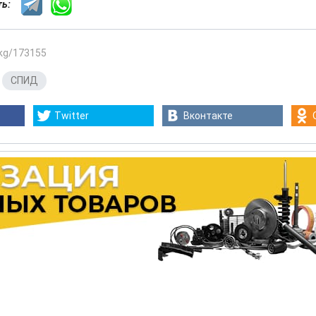
сть:
.kg/173155
,
СПИД
Twitter
Вконтакте