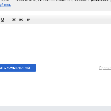
ором. Если вы хотите, чтобы ваш комментарий был опубликован ср
уйтесь




Прави