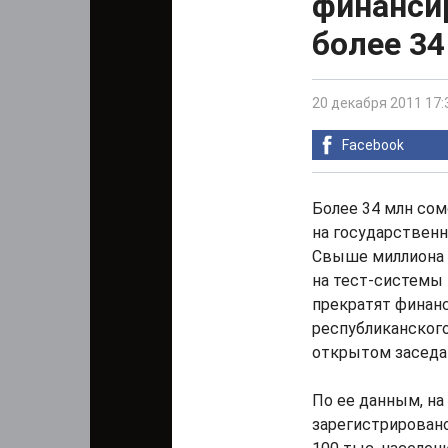
финанси
более 34
20 декабря 2011 17:
Facebook
Более 34 млн сом
на государствен
Свыше миллиона 
на тест-системы
прекратят финанс
республиканског
открытом заседа
По ее данным, на
зарегистрировано