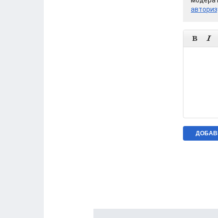
модерат
авториз

