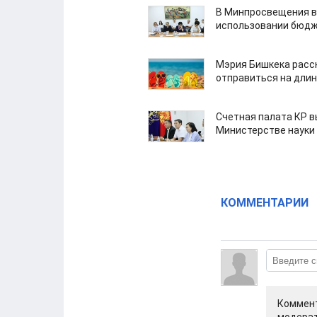
В Минпросвещения в
использовании бюдж
Мэрия Бишкека расс
отправиться на дли
Счетная палата КР в
Министерстве науки
КОММЕНТАРИИ
Коммент