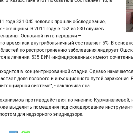
я. В Казахстане этот показатель составляет 18, в
11 года 331 045 человек прошли обследование,
 - женщины. В 2011 году в 152 из 530 случаев
енщины. Основной путь передачи –
то время как внутрибольничный составляет 5%. В основн
 областей по распространению заболевания лидирует Ошска
тся в лечении. 535 ВИЧ-инфицированных имеют сочетанны
ходится в концентрированной стадии. Однако намечается
растает доля полового и инъекционного путей заражения. 
итенциарной системе", - заключила она.
еханизмов противодействия, по мнению Курманалиевой, 
также выделить помещения под складирование инструмент
портом для надзорного эпиднадзора.