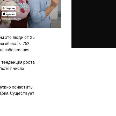
ом это люди от 25
я область. 752
е заболевания.
 тенденция роста
Растет число
нужно оснастить
ария. Существует