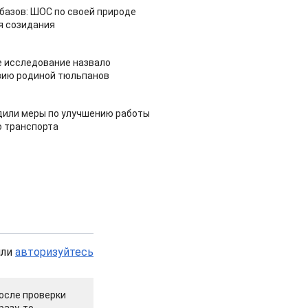
азов: ШОС по своей природе
я созидания
 исследование назвало
зию родиной тюльпанов
дили меры по улучшению работы
 транспорта
или
авторизуйтесь
осле проверки