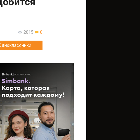
добится
2015
0
Одноклассники