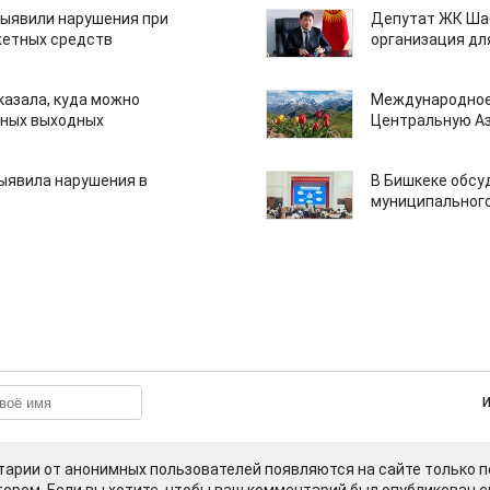
ыявили нарушения при
Депутат ЖК Шаб
етных средств
организация дл
казала, куда можно
Международное
нных выходных
Центральную А
ыявила нарушения в
В Бишкеке обсу
муниципального
арии от анонимных пользователей появляются на сайте только п