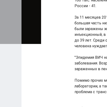
100 тыс. населени
России - 41.
За 11 месяцев 20
большая часть них
были заражены ж
инъекционный, в 
до 39 лет. Среди
человека нуждае
"Эпидемия ВИЧ на
заболевания. Воз
зараженных в пен
Помимо прочих м
лаборатории, а 
проблема с транс