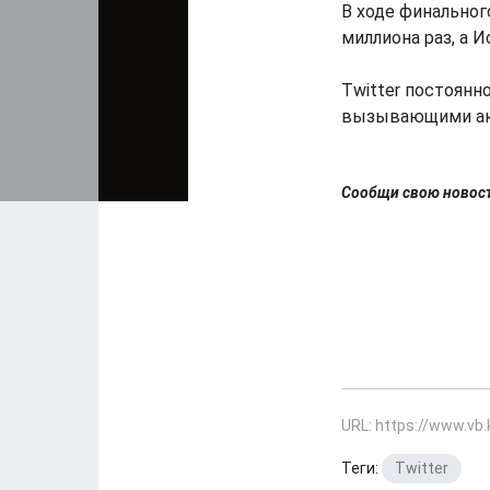
В ходе финальног
миллиона раз, а И
Twitter постоянн
вызывающими акт
Сообщи свою ново
URL: https://www.vb
Теги:
Twitter