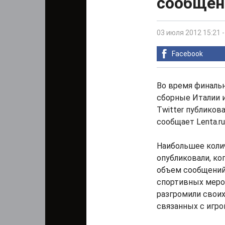
сообщени
03 июля 2012 15:21
Facebook
Во время финальн
сборные Италии и
Twitter публиков
сообщает Lenta.ru
Наибольшее колич
опубликовали, ко
объем сообщений,
спортивных мероп
разгромили своих
связанных с игро