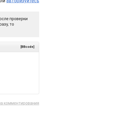
или
авторизуйтесь
осле проверки
азу, то
[BBcode]
ла комментирования