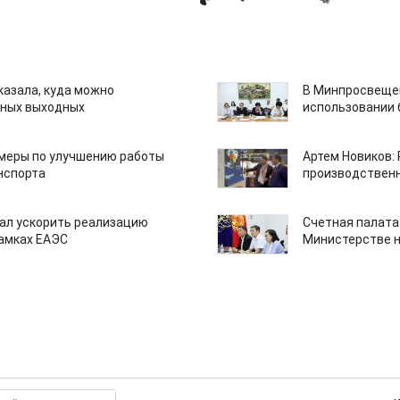
казала, куда можно
В Минпросвещен
нных выходных
использовании
 меры по улучшению работы
Артем Новиков:
нспорта
производствен
ал ускорить реализацию
Счетная палата
рамках ЕАЭС
Министерстве н