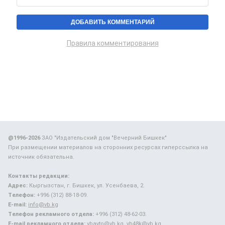
Правила комментирования
@1996-2026
ЗАО "Издательский дом "Вечерний Бишкек"
При размещении материалов на сторонних ресурсах гиперссылка на
источник обязательна.
Контакты редакции:
Адрес:
Кыргызстан, г. Бишкек, ул. Усенбаева, 2.
Телефон:
+996 (312) 88-18-09.
E-mail:
info@vb.kg
Телефон рекламного отдела:
+996 (312) 48-62-03.
E-mail рекламного отдела:
vbavto@vb.kg, vb48k@vb.kg