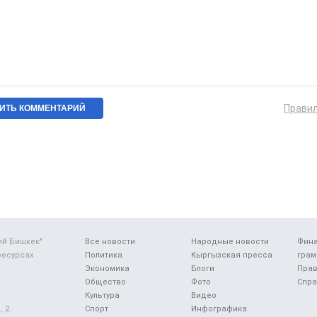
Прави
ий Бишкек"
Все новости
Народные новости
Фин
ресурсах
Политика
Кыргызская пресса
грам
Экономика
Блоги
Прав
Общество
Фото
Спра
Культура
Видео
 2.
Спорт
Инфографика