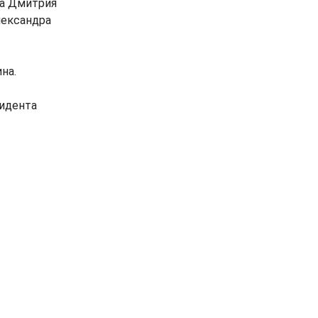
ва Дмитрия
лександра
на.
зидента