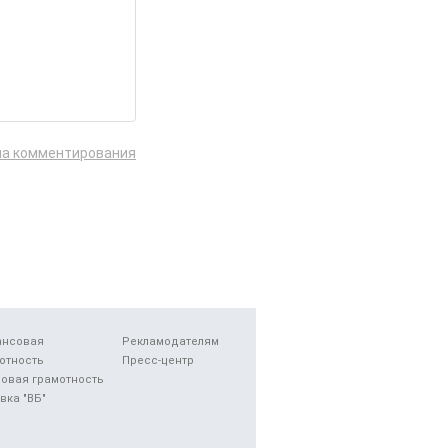
ла комментирования
ансовая
Рекламодателям
отность
Пресс-центр
овая грамотность
вка "ВБ"