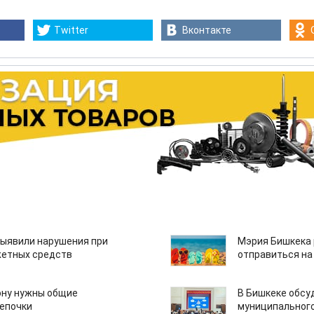
Twitter
Вконтакте
ыявили нарушения при
Мэрия Бишкека 
етных средств
отправиться на
ону нужны общие
В Бишкеке обсу
епочки
муниципального