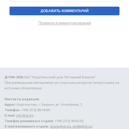
Правила комментирования
@1996-2026
ЗАО "Издательский дом "Вечерний Бишкек"
При размещении материалов на сторонних ресурсах гиперссылка на
источник обязательна.
Контакты редакции:
Адрес:
Кыргызстан, г. Бишкек, ул. Усенбаева, 2.
Телефон:
+996 (312) 88-18-09.
E-mail:
info@vb.kg
Телефон рекламного отдела:
+996 (312) 48-62-03.
E-mail рекламного отдела:
vbavto@vb.kg, vb48k@vb.kg