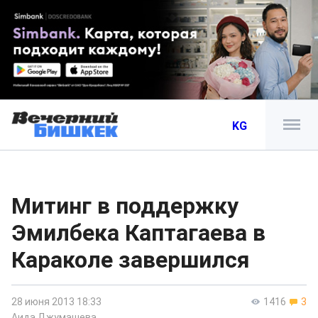
KG
Митинг в поддержку
Эмилбека Каптагаева в
Караколе завершился
28 июня 2013 18:33
1416
3
Аида Джумашева