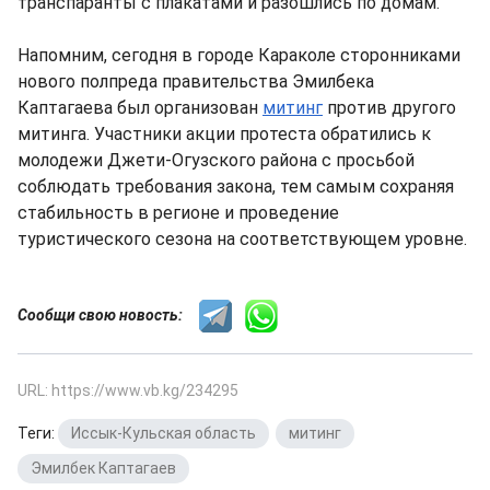
транспаранты с плакатами и разошлись по домам.
Напомним, сегодня в городе Караколе сторонниками
нового полпреда правительства Эмилбека
Каптагаева был организован
митинг
против другого
митинга. Участники акции протеста обратились к
молодежи Джети-Огузского района с просьбой
соблюдать требования закона, тем самым сохраняя
стабильность в регионе и проведение
туристического сезона на соответствующем уровне.
Сообщи свою новость:
URL: https://www.vb.kg/234295
Теги:
Иссык-Кульская область
,
митинг
,
Эмилбек Каптагаев