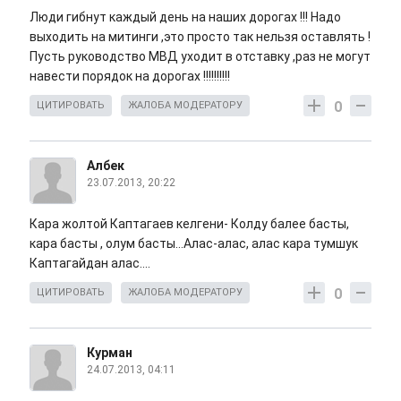
Люди гибнут каждый день на наших дорогах !!! Надо
выходить на митинги ,это просто так нельзя оставлять !
Пусть руководство МВД уходит в отставку ,раз не могут
навести порядок на дорогах !!!!!!!!!!
0
ЦИТИРОВАТЬ
ЖАЛОБА МОДЕРАТОРУ
Албек
23.07.2013, 20:22
Кара жолтой Каптагаев келгени- Колду балее басты,
кара басты , олум басты...Алас-алас, алас кара тумшук
Каптагайдан алас....
0
ЦИТИРОВАТЬ
ЖАЛОБА МОДЕРАТОРУ
Курман
24.07.2013, 04:11