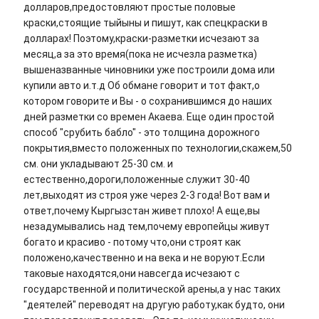
долларов,предостовляют простые половые
краски,стоящие тыйыны и пишут, как спецкраски в
долларах! Поэтому,краски-разметки исчезают за
месяц,а за это время(пока не исчезла разметка)
вышеназванные чиновники уже построили дома или
купили авто и.т.д Об обмане говорит и тот факт,о
котором говорите и Вы - о сохранившимся до наших
дней разметки со времен Акаева. Еще один простой
способ "срубить бабло" - это толщина дорожного
покрытия,вместо положенных по технологии,скажем,50
см. они укладывают 25-30 см. и
естественно,дороги,положенные служит 30-40
лет,выходят из строя уже через 2-3 года! Вот вам и
ответ,почему Кыргызстан живет плохо! А еще,вы
незадумывались над тем,почему европейцы живут
богато и красиво - потому что,они строят как
положено,качественно и на века и не воруют.Если
таковые находятся,они навсегда исчезают с
государственной и политической арены,а у нас таких
"деятелей" переводят на другую работу,как будто, они