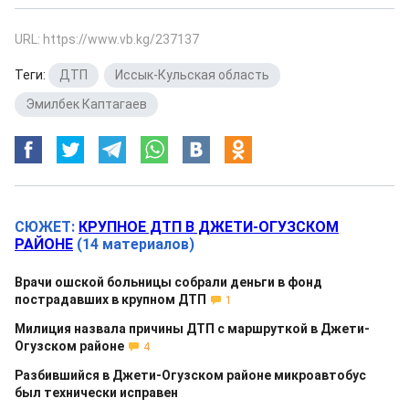
URL: https://www.vb.kg/237137
Теги:
ДТП
,
Иссык-Кульская область
,
Эмилбек Каптагаев
СЮЖЕТ:
КРУПНОЕ ДТП В ДЖЕТИ-ОГУЗСКОМ
РАЙОНЕ
(14 материалов)
Врачи ошской больницы собрали деньги в фонд
пострадавших в крупном ДТП
1
Милиция назвала причины ДТП с маршруткой в Джети-
Огузском районе
4
Разбившийся в Джети-Огузском районе микроавтобус
был технически исправен