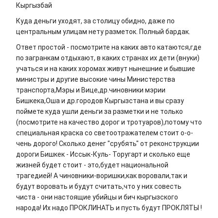
Кыргызбай
Куда деньги уходят, за столицу обидно, даже по
центральным улицам нету разметок. Полный бардак.
Ответ простой - посмотрите на каких авто катаются,где
по загранкам отдыхают, в каких странах их дети (внуки)
учаться и на каких хоромах живут нынешние и бывшие
министры и другие высокие чины Министерства
транспорта,Мэры и Вице,др.чиновники мэрии
Бишкека,Оша и др.городов Кыргызстана и вы сразу
поймете куда ушли деньги за разметки и не только
(посмотрите на качество дорог и тротуаров),потому что
специальная краска со светоотражателем стоит о-о-
чень дорого! Сколько денег "срубять" от реконструкции
дороги Бишкек - Иссык-Куль- Торугарт и сколько еще
жизней будет стоит - это,будет национальной
трагедией! А чиновники-воришки,как воровали,так и
будут воровать и будут считать,что у них совесть
чиста - они настоящие убийцы и бич кыргызского
народа! Их надо ПРОКЛИНАТЬ и пусть будут ПРОКЛЯТЫ !