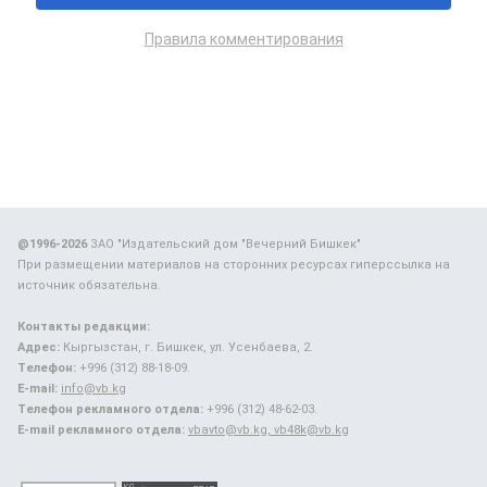
Правила комментирования
@1996-2026
ЗАО "Издательский дом "Вечерний Бишкек"
При размещении материалов на сторонних ресурсах гиперссылка на
источник обязательна.
Контакты редакции:
Адрес:
Кыргызстан, г. Бишкек, ул. Усенбаева, 2.
Телефон:
+996 (312) 88-18-09.
E-mail:
info@vb.kg
Телефон рекламного отдела:
+996 (312) 48-62-03.
E-mail рекламного отдела:
vbavto@vb.kg, vb48k@vb.kg