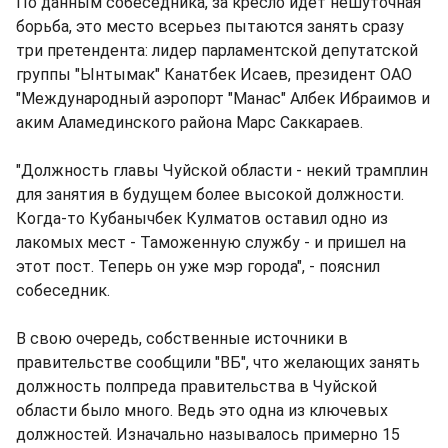
По данным собеседника, за кресло идет нешуточная
борьба, это место всерьез пытаются занять сразу
три претендента: лидер парламентской депутатской
группы "Ынтымак" Канатбек Исаев, президент ОАО
"Международный аэропорт "Манас" Албек Ибраимов и
аким Аламединского района Марс Саккараев.
"Должность главы Чуйской области - некий трамплин
для занятия в будущем более высокой должности.
Когда-то Кубанычбек Кулматов оставил одно из
лакомых мест - Таможенную службу - и пришел на
этот пост. Теперь он уже мэр города", - пояснил
собеседник.
В свою очередь, собственные источники в
правительстве сообщили "ВБ", что желающих занять
должность полпреда правительства в Чуйской
области было много. Ведь это одна из ключевых
должностей. Изначально называлось примерно 15