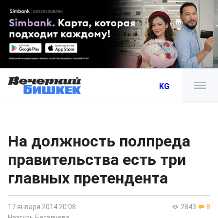
KG
На должность полпреда
правительства есть три
главных претендента
17 января 2014 20:08
2843
8
Назгуль Бегалиева