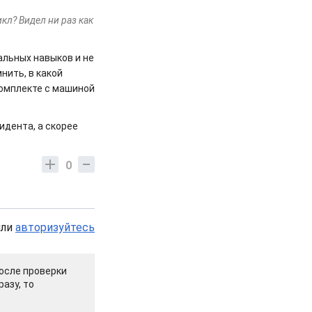
кл? Видел ни раз как
альных навыков и не
нить, в какой
 комплекте с машиной
цидента, а скорее
0
или
авторизуйтесь
осле проверки
азу, то