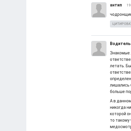
антип
19
чодронщин
ЦИТИРОВА
Водитель
Знакомые л
ответстве
летать. Бы
ответстве
определен
лишались б
больше по
А в данно
никогда ни
которой он
то такому
медосмот