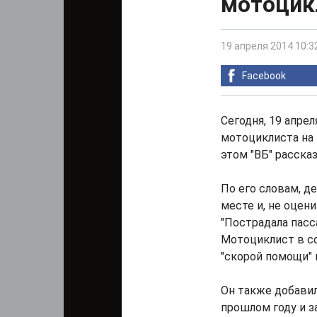
мотоцик
19 апреля 2014 10:3
Facebook
Сегодня, 19 апре
мотоциклиста на 
этом "ВБ" расска
По его словам, 
месте и, не оцен
"Пострадала пасс
Мотоциклист в с
"скорой помощи" в
Он также добавил
прошлом году и з