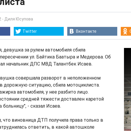
листа
2
-
Диля Юсупова
Twitter
Вконтакте
ля, девушка за рулем автомобиля сбила
пересечении ул. Байтика Баатыра и Медерова. Об
зал начальник ДПС МВД Талантбек Исаев.
девушка совершала разворот в неположенном
ив дорожную ситуацию, сбила мотоциклиста.
ажирка автомобиля, у нее разбито лицо.
остоянии средней тяжести доставлен каретой
 больницу", - сказал Исаев.
, что виновница ДТП получила права только в
атруднилась ответить, в какой автошколе