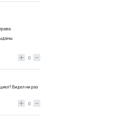
права.
выданы.
0
цикл? Видел ни раз
0