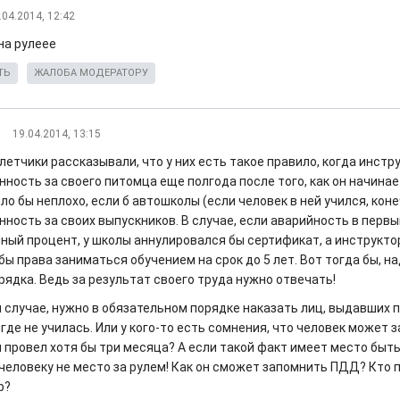
.04.2014, 12:42
а рулеее
ТЬ
ЖАЛОБА МОДЕРАТОРУ
19.04.2014, 13:15
етчики рассказывали, что у них есть такое правило, когда инстр
нность за своего питомца еще полгода после того, как он начина
ло бы неплохо, если б автошколы (если человек в ней учился, кон
нность за своих выпускников. В случае, если аварийность в перв
ный процент, у школы аннулировался бы сертификат, а инструкто
ы права заниматься обучением на срок до 5 лет. Вот тогда бы, н
рядка. Ведь за результат своего труда нужно отвечать!
м случае, нужно в обязательном порядке наказать лиц, выдавших 
где не училась. Или у кого-то есть сомнения, что человек может 
 провел хотя бы три месяца? А если такой факт имеет место быть
 человеку не место за рулем! Как он сможет запомнить ПДД? Кто 
р?