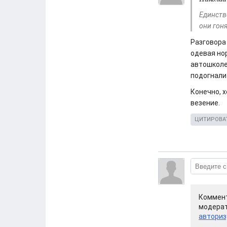
Единстве
они гоня
Разговора 
одевая но
автошколе 
подогнали
Конечно, х
везение.
ЦИТИРОВА
Коммент
модерат
авториз