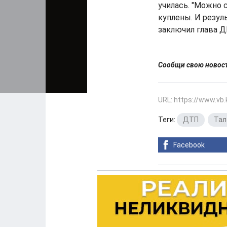
училась. "Можно 
куплены. И резул
заключил глава Д
Сообщи свою ново
URL: https://www.vb
Теги:
ДТП
,
Тал
Facebook