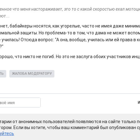
нное что меня настораживает, это то с какой скоростью ехал мотоци
ют...
нет, бабайкеры носятся, как угорелые, часто не имея даже миним
рмальной защиты. Но проблема-то в том, что дама не может вспом
училась! Отсюда вопрос: "А она, вообще, училась или ей права в
?"
орошо, что никто не погиб. Но это не заслуга обоих участников ин
ТЬ
ЖАЛОБА МОДЕРАТОРУ
арии от анонимных пользователей появляются на сайте только п
ором. Если вы хотите, чтобы ваш комментарий был опубликован ср
уйтесь