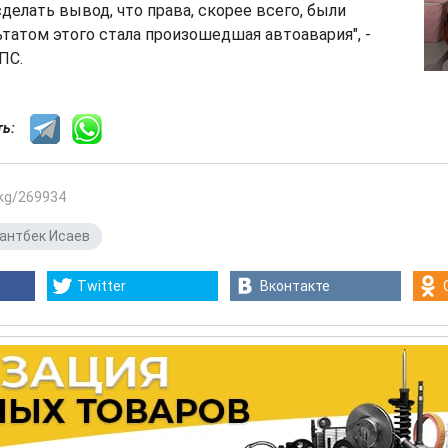
сделать вывод, что права, скорее всего, были
ьтатом этого стала произошедшая автоавария", -
ПС.
сть:
.kg/269934
антбек Исаев
Twitter
Вконтакте