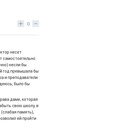
0
уктор несет
ет самостоятельно
ечно) несли бы
ый год превышала бы
ра и преподаватели
адеюсь, было бы
права даме, которая
забыть свою школу, в
 (слабая память),
позволил ей пройти