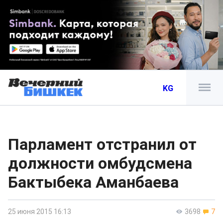
KG
Парламент отстранил от
должности омбудсмена
Бактыбека Аманбаева
25 июня 2015 16:13
3698
7