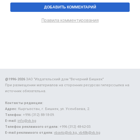
Правила комментирования
@1996-2026
ЗАО "Издательский дом "Вечерний Бишкек"
При размещении материалов на сторонних ресурсах гиперссылка на
источник обязательна.
Контакты редакции:
Адрес:
Кыргызстан, г. Бишкек, ул. Усенбаева, 2.
Телефон:
+996 (312) 88-18-09.
E-mail:
info@vb.kg
Телефон рекламного отдела:
+996 (312) 48-62-03.
E-mail рекламного отдела:
vbavto@vb.kg, vb48k@vb.kg